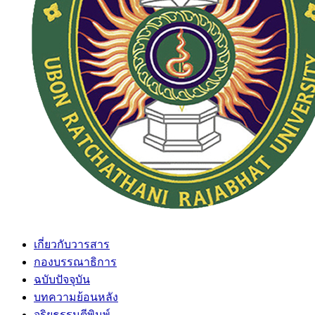
เกี่ยวกับวารสาร
กองบรรณาธิการ
ฉบับปัจจุบัน
บทความย้อนหลัง
จริยธรรมตีพิมพ์