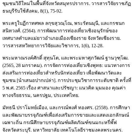
ชุมชนวิถีใหม่ในพื้นที่จังหวัดสมุทรปราการ. วารสารวิจัยราชภัฏ
ธนบุรีรับใช้สังคม, 8(1), 75-92.
พระครูใบฏีกาทศพล ลกฺขสุวณฺโณ, พระรัตนมุนี, และกรชนก
สนิทวงศ์. (2564). การพัฒนาการท่องเที่ยวเชิงอนุรักษ์ของ
เทศบาลตำบลแม่ยาวอำเภอเมืองเชียงราย จังหวัดเชียงราย.
วารสารสหวิทยาการวิจัยและวิชาการ, 1(6), 12-28.
พระมหาณรงค์ศักดิ์ สุทฺนโต, และพระมหาศุภวัฒน์ ฐานวุฑฺโฒ.
(2565, 28 มกราคม). การจัดการท่องเที่ยวเชิงพุทธ: แนวทางการ
ส่งเสริมการท่องเที่ยวสำหรับนักท่องเที่ยว เพื่อพัฒนาวัดและ
ชุมชน [นำเสนอปากเปล่า]. การประชุมวิชาการระดับชาติ ครั้งที่
5 พ.ศ. 2565 เรื่อง ศาสนาและปรัชญา: แนวคิด มุมมอง คุณค่า
ทางจริยธรรม, นครปฐม, ประเทศไทย.
มัทธนี ปราโมทย์เมือง, และกรณ์พงศ์ ทองศร. (2558). การศึกษา
และพัฒนาบรรจุภัณฑ์เพื่อส่งเสริมการขายและแสดงเอกลักษณ์
เฉพาะถิ่น กรณีศึกษาบรรจุภัณฑ์ผลิตภัณฑ์ขนมกะหรี่พั๊ฟ
จังหวัดสระบุรี. มหาวิทยาลัย เทคโนโลยีราชมงคลพระนคร.