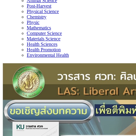
Animal Science
Post-Harvest
Physical Science
Chemistry
Physic
Mathematics
Computer Science
Materials Science
Health Sciences
Health Promotion
Environmental Health