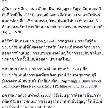
สุกันยา คงเขียว, กนก เลิศพานิช, วรัญญา อรัญวาลัย, และอภิ
ศักดิ์ โพธิ์ปั้น. (2561). ความต้องการสื่อในการประชาสัมพันธ์
แหล่งท่องเที่ยวเชิงเกษตรหมู่บ้านไม้ดอกไม้ประดับคลอง 15
อำเภอองครักษ์ จังหวัดนครนายก. วารสารเกษตรพระจอมเกล้า,
36(1), 12-20.
สุรีรัตน์ อินทองมาก. (2562, 12–13 กรกฎาคม). การรับรู้สื่อ
ประชาสัมพันธ์ที่มีผลต่อการตัดสินใจท่องเที่ยวจังหวัดสงขลา
[เอกสารนำเสนอ]. การประชุมหาดใหญ่วิชาการระดับชาติและ
นานาชาติ ครั้งที่ 10, สงขลา, ประเทศไทย.
หทัยชนก ยังสุข, และภานุพงศ์ แสนจันทร์. (2561). สื่อ
ประชาสัมพันธ์การท่องเที่ยวเชิงอนุรักษ์ จังหวัดสุพรรณบุรี
[โครงงานพิเศษเทคโนโลยีบัณฑิต]. Rajamangala University of
Technology Phra Nakhon (RMUTP).
https://shorturl.at/FyOJK
อครพล กฤตนนท์วงศ์. (2561). วิธีเรียนรู้การสื่อสารด้วยภาพ
เพื่อเสริมสร้างทักษะการเรียนรู้ [วิทยานิพนธ์ปริญญาโทที่ไม่มี
การตีพิมพ์]. มหาวิทยาลัยรังสิต.