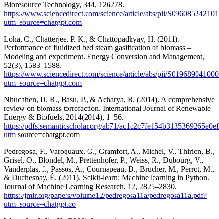
Bioresource Technology, 344, 126278.
https://www.sciencedirect.com/science/article/abs/pii/S09608524210
utm_source=chatgpt.com
Loha, C., Chatterjee, P. K., & Chattopadhyay, H. (2011).
Performance of fluidized bed steam gasification of biomass –
Modeling and experiment. Energy Conversion and Management,
52(3), 1583–1588.
https://www.sciencedirect.com/science/article/abs/pii/S01968904100
utm_source=chatgpt.com
Nhuchhen, D. R., Basu, P., & Acharya, B. (2014). A comprehensive
review on biomass torrefaction. International Journal of Renewable
Energy & Biofuels, 2014(2014), 1–56.
https://pdfs.semanticscholar.org/ab71/ac1c2c7fe154b3135369265e0e
utm
source=chatgpt.com
Pedregosa, F., Varoquaux, G., Gramfort, A., Michel, V., Thirion, B.,
Grisel, O., Blondel, M., Prettenhofer, P., Weiss, R., Dubourg, V.,
Vanderplas, J., Passos, A., Cournapeau, D., Brucher, M., Perrot, M.,
& Duchesnay, É. (2011). Scikit-learn: Machine learning in Python.
Journal of Machine Learning Research, 12, 2825–2830.
https://jmlr.org/papers/volume12/pedregosa11a/pedregosa11a.pdf?
utm_source=chatgpt.co