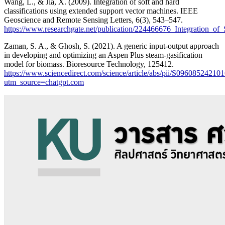
Wang, L., & Jia, X. (2009). Integration of soft and hard
classifications using extended support vector machines. IEEE
Geoscience and Remote Sensing Letters, 6(3), 543–547.
https://www.researchgate.net/publication/224466676_Integration_
Zaman, S. A., & Ghosh, S. (2021). A generic input-output approach
in developing and optimizing an Aspen Plus steam-gasification
model for biomass. Bioresource Technology, 125412.
https://www.sciencedirect.com/science/article/abs/pii/S09608524210
utm_source=chatgpt.com