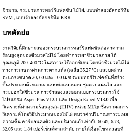
ชีวมวล, กระบวนการทอร์ริแฟคชัน ไม้ไผ่, แบบจำลองอัลกอริทึม
SVM , แบบจำลองอัลกอริทึม KRR
บทคัดย่อ
งานวิจัยนี้ศึกษาผลของกระบวนการทอร์ริแฟคชันต่อค่าความ
ร้อนสูงสุดของชีวมวลไม้ไผ่ โดยทำการเผาชีวมวลภาย ใต้
อุณหภูมิ 200–400 °C ในสภาวะไร้ออกซิเจน โดยนำชีวมวลไม้ไผ่
ทางการเกษตรผ่านการตากแห้ง (เฉลี่ย 35.27 °C) และบดผ่าน
ตะแกรงขนาด 20, 60 และ 100 เมช ระบบทอร์ริแฟคชันที่สร้าง
ขึ้นประกอบด้วยเตาเผาแบบท่อแนวนอน ชุดควบแน่นไอ และ
กระบอกใส่ชีวมวล การจำลองและออกแบบกระบวนการใช้
โปรแกรม Aspen Plus V12.1 และ Design Expert V13.0 เพื่อ
วิเคราะห์ค่าความร้อนสูงสุด (HHV) หน่วย MJ/kg ซึ่งจากผลการ
วิเคราะห์โดยวิธีประมาณของไม้ไผ่ พบว่าค่าปริมาณสารระเหย
ความชื้น คาร์บอนคงตัว และปริมาณเถ้าเท่ากับ 60.45, 6.73,
32.05 และ 1.84 เปอร์เซ็นต์ตามลำดับ ภายใต้เงื่อนไขทดสอบที่