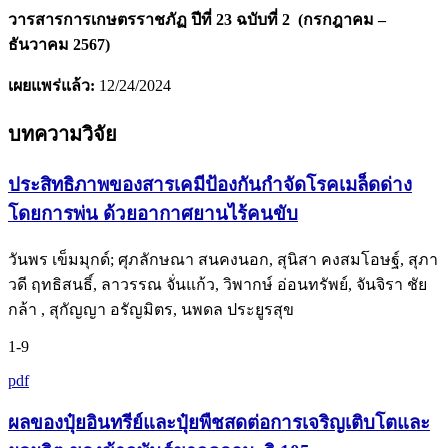
วารสารการเกษตรราชภัฏ ปีที่ 23 ฉบับที่ 2 (กรกฎาคม –
ธันวาคม 2567)
เผยแพร่แล้ว:
12/24/2024
บทความวิจัย
ประสิทธิภาพของสารเคมีป้องกันกำจัดโรคเมล็ดด่าง
โดยการพ่น ด้วยอากาศยานไร้คนขับ
วันพร เข็มมุกด์; ศุภลักษณา สนคงนอก, สุนิสา คงสมโอษฐ์, สุภา
วดี ฤทธิสนธิ์, ลาวรรณ จั่นแก้ว, วิพากษ์ อ่อนทรัพย์, จันจิรา ชัย
กล้า , สุกัญญา อรัญมิตร, นพดล ประยูรสุข
1-9
pdf
ผลของปุ๋ยอินทรีย์และปุ๋ยพืชสดต่อการเจริญเติบโตและ