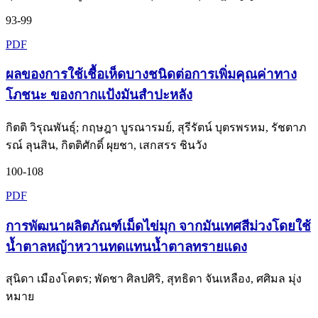
93-99
PDF
ผลของการใช้เชื้อเห็ดบางชนิดต่อการเพิ่มคุณค่าทาง
โภชนะ ของกากแป้งมันสำปะหลัง
กิตติ วิรุณพันธุ์; กฤษฎา บูรณารมย์, สุรีรัตน์ บุตรพรหม, รัชตาภ
รณ์ ลุนสิน, กิตติศักดิ์ ผุยชา, เสกสรร ชินวัง
100-108
PDF
การพัฒนาผลิตภัณฑ์เม็ดไข่มุก จากมันเทศสีม่วงโดยใช้
น้ำตาลหญ้าหวานทดแทนน้ำตาลทรายแดง
สุนิดา เมืองโคตร; พัดชา ศิลปศิริ, สุทธิดา จันเหลือง, ศศิมล มุ่ง
หมาย