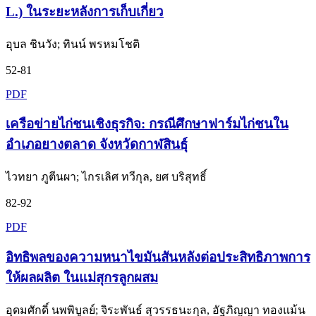
L.) ในระยะหลังการเก็บเกี่ยว
อุบล ชินวัง; ทินน์ พรหมโชติ
52-81
PDF
เครือข่ายไก่ชนเชิงธุรกิจ: กรณีศึกษาฟาร์มไก่ชนใน
อำเภอยางตลาด จังหวัดกาฬสินธุ์
ไวทยา ภูตีนผา; ไกรเลิศ ทวีกุล, ยศ บริสุทธิ์
82-92
PDF
อิทธิพลของความหนาไขมันสันหลังต่อประสิทธิภาพการ
ให้ผลผลิต ในแม่สุกรลูกผสม
อุดมศักดิ์ นพพิบูลย์; จิระพันธ์ สุวรรธนะกุล, อัฐภิญญา ทองแม้น