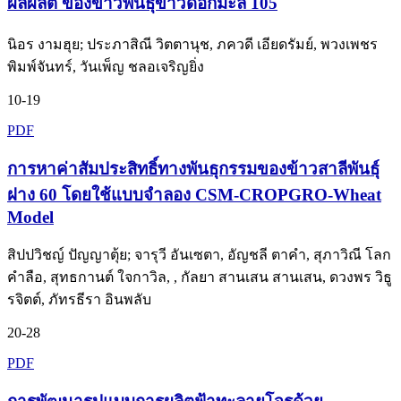
ผลผลิต ของข้าวพันธุ์ขาวดอกมะลิ 105
นิอร งามฮุย; ประภาสิณี วิตตานุช, ภควดี เอียดรัมย์, พวงเพชร
พิมพ์จันทร์, วันเพ็ญ ชลอเจริญยิ่ง
10-19
PDF
การหาค่าสัมประสิทธิ์ทางพันธุกรรมของข้าวสาลีพันธุ์
ฝาง 60 โดยใช้แบบจำลอง CSM-CROPGRO-Wheat
Model
สิปปวิชญ์ ปัญญาตุ้ย; จารุวี อันเซตา, อัญชลี ตาคำ, สุภาวิณี โลก
คำลือ, สุทธกานต์ ใจกาวิล, , กัลยา สานเสน สานเสน, ดวงพร วิธู
รจิตต์, ภัทรธีรา อินพลับ
20-28
PDF